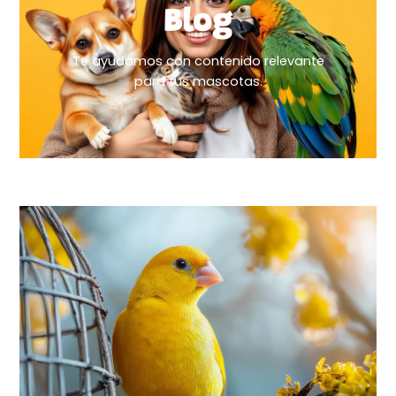
Blog
Te ayudamos con contenido relevante
para tus mascotas.